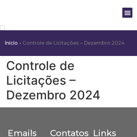
Nossas
Progra
Fale
Início
»
Controle de Licitações – Dezembro 2024
Controle de
Licitações –
Dezembro 2024
Emails
Contatos
Links