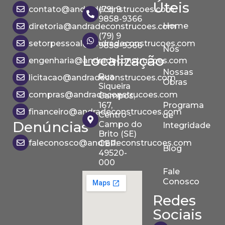
Úteis
contato@andradeconstrucoes.com
(79) 9
9858-9366
Home
diretoria@andradeconstrucoes.com
(79) 9
setorpessoal@andradeconstrucoes.com
9858-9366
Nós
Localização
engenharia@andradeconstrucoes.com
Nossas
Rua
licitacao@andradeconstrucoes.com
Obras
Siqueira
compras@andradeconstrucoes.com
Campos,
167,
Programa
financeiro@andradeconstrucoes.com
Centro -
de
Denúncias
Campo do
Integridade
Brito (SE)
faleconosco@andradeconstrucoes.com
CEP:
Blog
49520-
000
Fale
Conosco
Redes
Sociais