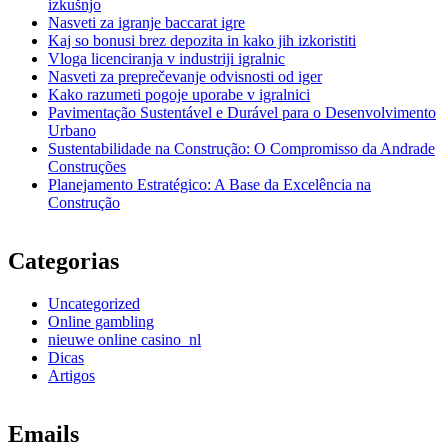
izkušnjo
Nasveti za igranje baccarat igre
Kaj so bonusi brez depozita in kako jih izkoristiti
Vloga licenciranja v industriji igralnic
Nasveti za preprečevanje odvisnosti od iger
Kako razumeti pogoje uporabe v igralnici
Pavimentação Sustentável e Durável para o Desenvolvimento
Urbano
Sustentabilidade na Construção: O Compromisso da Andrade
Construções
Planejamento Estratégico: A Base da Excelência na
Construção
Categorias
Uncategorized
Online gambling
nieuwe online casino_nl
Dicas
Artigos
Emails