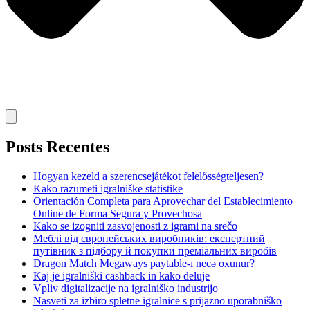
Posts Recentes
Hogyan kezeld a szerencsejátékot felelősségteljesen?
Kako razumeti igralniške statistike
Orientación Completa para Aprovechar del Establecimiento
Online de Forma Segura y Provechosa
Kako se izogniti zasvojenosti z igrami na srečo
Меблі від європейських виробників: експертний
путівник з підбору й покупки преміальних виробів
Dragon Match Megaways paytable-ı necə oxunur?
Kaj je igralniški cashback in kako deluje
Vpliv digitalizacije na igralniško industrijo
Nasveti za izbiro spletne igralnice s prijazno uporabniško