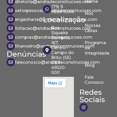
Home
diretoria@andradeconstrucoes.com
(79) 9
setorpessoal@andradeconstrucoes.com
9858-9366
Nós
Localização
engenharia@andradeconstrucoes.com
Nossas
Rua
licitacao@andradeconstrucoes.com
Obras
Siqueira
compras@andradeconstrucoes.com
Campos,
167,
Programa
financeiro@andradeconstrucoes.com
Centro -
de
Denúncias
Campo do
Integridade
Brito (SE)
faleconosco@andradeconstrucoes.com
CEP:
Blog
49520-
000
Fale
Conosco
Redes
Sociais