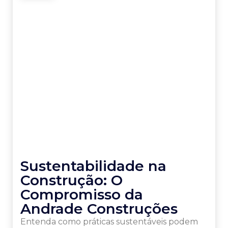
Sustentabilidade na
Construção: O
Compromisso da
Andrade Construções
Entenda como práticas sustentáveis podem